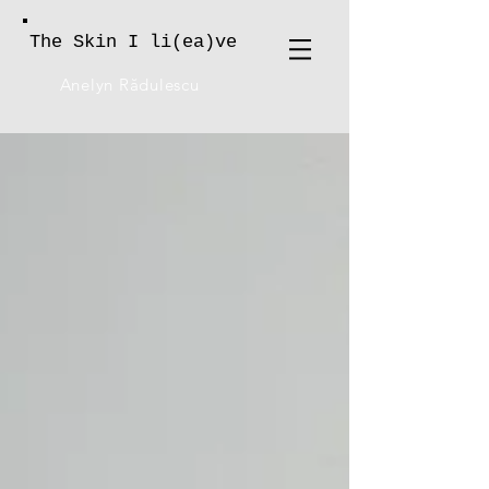
The Skin I li(ea)ve
Anelyn Rădulescu