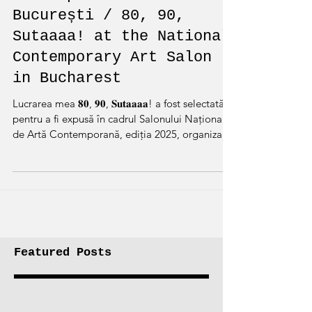
Salonul Național De Artă
Contemporană din
București / 80, 90,
Sutaaaa! at the National
Contemporary Art Salon
in Bucharest
Lucrarea mea 𝟖𝟎, 𝟗𝟎, 𝐒𝐮𝐭𝐚𝐚𝐚𝐚! a fost selectată
pentru a fi expusă în cadrul Salonului Național
de Artă Contemporană, ediția 2025, organizat
de Uniunea Artiștilor Plastici din România.
Expoziția 𝑅𝑒𝑎𝑙𝑖𝑡𝑎̆𝑡̦𝑖 / 𝑅𝑒𝑠𝑢𝑟𝑠𝑒 | 𝐼𝑟𝑒𝑎𝑙𝑖𝑡𝑎̆𝑡̦𝑖 / 𝑆𝑢𝑟𝑠𝑒,
curatoare Simona Vilău, a fost deschisă în data
de 15 octombrie și poate fi văzută până în 8
noiembrie, la Muzeul Național al Literaturii
Române, sediul din Calea Griviței. My work 𝟖𝟎,
𝟗𝟎, 𝐒𝐮�
Featured Posts