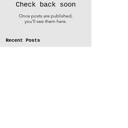
Check back soon
Once posts are published,
you’ll see them here.
Recent Posts
80, 90, Sutaaaa! la Salonul
Național De Artă Contemporană
din București / 80, 90, Sutaaaa! at
the National Contemporary Art
Salon in Bucharest
Feminine/Masculine